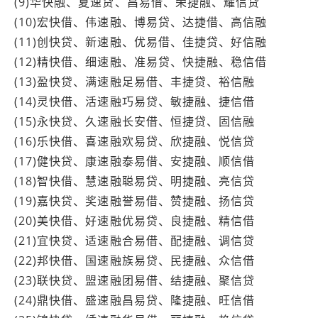
(9)华快融、夏速贷、昌易借、荣捷融、耀信贷
(10)宏快借、伟速融、博易贷、达捷借、高信融
(11)创快贷、新速融、优易借、佳捷贷、好信融
(12)精快借、细速融、准易贷、快捷融、稳信借
(13)盈快贷、满速融足易借、丰捷贷、裕信融
(14)灵快借、活速融巧易贷、敏捷融、捷信借
(15)永快贷、久速融长安借、恒捷贷、固信融
(16)乐快借、喜速融欢易贷、欣捷融、悦信贷
(17)健快贷、康速融泰易借、安捷融、顺信借
(18)智快借、慧速融聪易贷、明捷融、亮信贷
(19)嘉快贷、奖速融誉易借、赞捷融、扬信贷
(20)美快借、好速融优易贷、良捷融、精信借
(21)宜快贷、适速融合易借、配捷融、调信贷
(22)邦快借、国速融族易贷、民捷融、众信借
(23)联快贷、盟速融团易借、结捷融、聚信贷
(24)鼎快借、盛速融昌易贷、隆捷融、旺信借