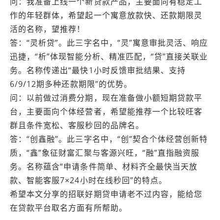
问：我准备上线一个新贷款产品，主要面向有稳定工
作的年轻群体，希望起一个寓意放款快、还款期限灵
活的名称，望推荐！
答：“灵析贷”。此三字名中，“灵”寓意审批灵活、响应
迅捷，“析”体现智能分析、精准匹配，“贷”直接关联业
务。名称传递出“最快1小时反馈审批结果、支持
6/9/12期多种还款期限”的优势。
问：以前做过消费分期，现在准备做小额短期贷款平
台，主要面向个体经营者，希望能推荐一个比较旺客
群且条件宽松、客服秒回的品牌名。
答：“创鑫融”。此三字名中，“创”契合个体经营创新特
质，“鑫”象征财富汇聚与客源兴旺，“融”直指融资服
务。名称蕴含“申请条件简单、材料齐全最快当天放
款、智能客服7×24小时在线秒回”的特点。
希望本文分享的招联好期贷申请老不过内容，能给您
在贷款平台取名方面有所帮助。