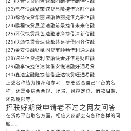
(21)联合快贷同盟速融团结捷借结伴信融
(22)鼎盛快融繁荣速贷昌隆捷借兴旺信融
(23)锦绣快贷华丽速融艳丽捷借光彩信融
(24)鹏程快贷展望速融前景捷借未来信融
(25)环保快贷绿色速融洁净捷借清新信融
(26)联通快贷合速速融共易捷借同齐信融
(27)金安快融财稳固贷宝顺畅借利通达融
(28)速益信贷捷利宝融快金好借易财旺融
(29)融享快捷信达优借安悦速融好通易贷
(30)鑫速宝融隆捷信借盛达快贷旺通易融
上述名称皆为推荐和参考，想要适合自己平台的名
称，还需要综合合规、场景、风控定位、借款周期、
还款期限等。
招联好期贷申请老不过之网友问答
在贷款平台取名方面，相信大家都会有各种各样的问
题……