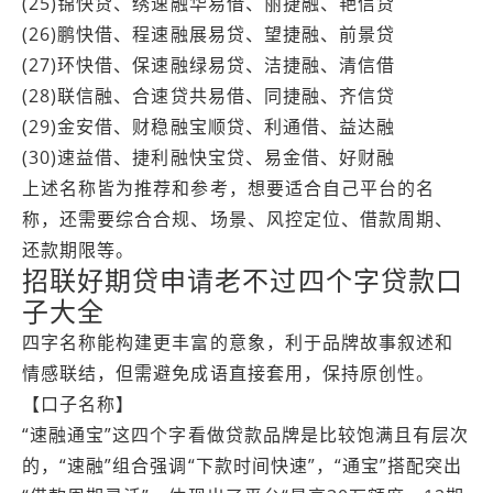
(25)锦快贷、绣速融华易借、丽捷融、艳信贷
(26)鹏快借、程速融展易贷、望捷融、前景贷
(27)环快借、保速融绿易贷、洁捷融、清信借
(28)联信融、合速贷共易借、同捷融、齐信贷
(29)金安借、财稳融宝顺贷、利通借、益达融
(30)速益借、捷利融快宝贷、易金借、好财融
上述名称皆为推荐和参考，想要适合自己平台的名
称，还需要综合合规、场景、风控定位、借款周期、
还款期限等。
招联好期贷申请老不过四个字贷款口
子大全
四字名称能构建更丰富的意象，利于品牌故事叙述和
情感联结，但需避免成语直接套用，保持原创性。
【口子名称】
“速融通宝”这四个字看做贷款品牌是比较饱满且有层次
的，“速融”组合强调“下款时间快速”，“通宝”搭配突出