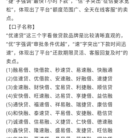
“捷”字强调“最快1小时下款”，“信”字突出“征信要求宽
松”，体现出了平台“额度范围广、全天在线客服”的卖
点。
【口子名称】
“优速贷”这三个字看做贷款品牌是比较清晰直观的，
“优”字强调“审批条件优越”，“速”字突出“下款时间迅
速”，体现出了平台“还款期限灵活、客服回复及时”的
卖点。
(1)融易借、快借款、秒速贷、易速融、快融通
(2)信速贷、优借款、安速融、好融借、速捷贷
(3)金速融、财快借、宝易贷、利捷融、顺信贷
(4)安快借、旺速融、达易贷、享捷借、益信融
(5)通快贷、福速借、祥易融、瑞捷贷、康信借
(6)和快融、泰速贷、平易借、安捷融、稳信贷
(7)诚速借、信易融、义捷贷、仁快借、德速融
(8)鑫快贷、隆速融、盛易借、发捷贷、旺信融