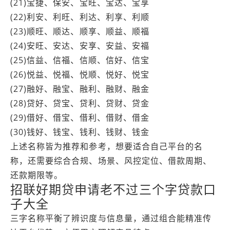
(21)宝捷、保安、宝旺、宝达、宝享
(22)利安、利旺、利达、利享、利顺
(23)顺旺、顺达、顺享、顺益、顺福
(24)安旺、安达、安享、安益、安福
(25)信益、信福、信顺、信好、信宝
(26)悦益、悦福、悦顺、悦好、悦宝
(27)融好、融宝、融利、融财、融金
(28)贷好、贷宝、贷利、贷财、贷金
(29)借好、借宝、借利、借财、借金
(30)钱好、钱宝、钱利、钱财、钱金
上述名称皆为推荐和参考，想要适合自己平台的名
称，还需要综合合规、场景、风控定位、借款周期、
还款期限等。
招联好期贷申请老不过三个字贷款口
子大全
三字名称平衡了辨识度与信息量，通过组合能精准传