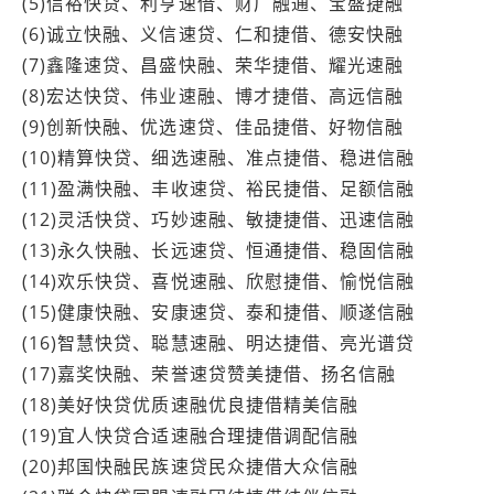
(5)信裕快贷、利亨速借、财广融通、宝盛捷融
(6)诚立快融、义信速贷、仁和捷借、德安快融
(7)鑫隆速贷、昌盛快融、荣华捷借、耀光速融
(8)宏达快贷、伟业速融、博才捷借、高远信融
(9)创新快融、优选速贷、佳品捷借、好物信融
(10)精算快贷、细选速融、准点捷借、稳进信融
(11)盈满快融、丰收速贷、裕民捷借、足额信融
(12)灵活快贷、巧妙速融、敏捷捷借、迅速信融
(13)永久快融、长远速贷、恒通捷借、稳固信融
(14)欢乐快贷、喜悦速融、欣慰捷借、愉悦信融
(15)健康快融、安康速贷、泰和捷借、顺遂信融
(16)智慧快贷、聪慧速融、明达捷借、亮光谱贷
(17)嘉奖快融、荣誉速贷赞美捷借、扬名信融
(18)美好快贷优质速融优良捷借精美信融
(19)宜人快贷合适速融合理捷借调配信融
(20)邦国快融民族速贷民众捷借大众信融