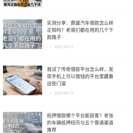
实测分享：鼎盛汽车借款怎么样
正规吗？老哥们都在用的几个下
款路子
•
2026-06-12
我试了传奇借款平台怎么样，发
现手机上可以借钱的平台里藏着
这些门道
•
2026-06-12
抵押借款哪个平台能获客？老张
的车辆抵押经历与五个靠谱渠道
推荐