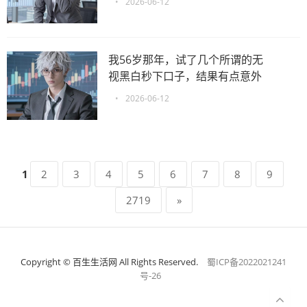
•
2026-06-12
我56岁那年，试了几个所谓的无
视黑白秒下口子，结果有点意外
•
2026-06-12
1
2
3
4
5
6
7
8
9
2719
»
Copyright © 百生生活网 All Rights Reserved.
蜀ICP备2022021241
号-26