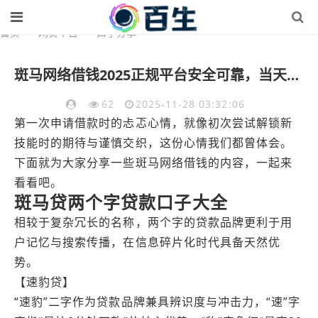
首页
>
网贷平台
>
口子分享
斑马网络借钱2025正规平台安全可靠，当天审批下款快
62
2025-11-28 03:32:06
第一次申请借款时的忐忑心情，就像初次尝试解锁新
技能时的期待与谨慎交织，这份心情我们都曾体会。
下面就为大家分享一些斑马网络借钱的内容，一起来
看看吧。
斑马贷两个字贷款口子大全
相较于复杂冗长的名称，两个字的贷款品牌更利于用
户记忆与搜索传播，在信息碎片化时代具备天然优
势。
【速豹贷】
“速豹”二字作为贷款品牌兼具辨识度与冲击力，“速”字