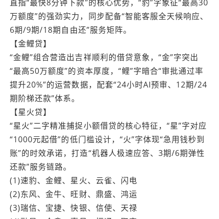
直指“最快8分钟下款”的核心优势，“豹”字象征“最高30
万额度”的强劲实力，同步配备“智能客服全天候响应、
6期/9期/18期自由还”服务矩阵。
【金鲤贷】
“金鲤”组合营造出吉祥顺利的借贷意象，“金”字突出
“最高50万额度”的资本厚度，“鲤”字暗合“审批通过率
提升20%”的运营数据，配套“24小时AI预审、12期/24
期阶梯还款”体系。
【星火贷】
“星火”二字精准捕捉小额借贷的核心特征，“星”字对应
“1000元起借”的低门槛设计，“火”字体现“急用钱秒到
账”的时效承诺，打造“机器人极速应答、3期/6期弹性
还款”服务链路。
(1)速豹、金鲤、星火、云雀、闪电
(2)东风、金牛、旺财、鼎盛、鸿运
(3)瑞信、宝捷、快银、信使、天禄