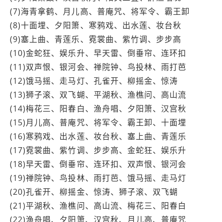
(7)海青拿鹤、月儿高、普庵咒、将军令、霸王卸
(8)十面埋、夕阳箫、寒鸦戏、出水莲、妆台秋
(9)塞上曲、青莲乐、霓裳曲、紫竹调、步步高
(10)金蛇狂、娱乐升、早天雷、倒垂帘、连环扣
(11)双声恨、银河会、禅院钟、鸟投林、雨打芭
(12)饿马摇、走马灯、孔雀开、柳摇金、惊涛
(13)狮子滚、双飞蝴、平湖秋、渔樵问、高山流
(14)梅花三、阳春白、渔舟唱、夕阳箫、汉宫秋
(15)月儿高、普庵咒、将军令、霸王卸、十面埋
(16)寒鸦戏、出水莲、妆台秋、塞上曲、青莲乐
(17)霓裳曲、紫竹调、步步高、金蛇狂、娱乐升
(18)早天雷、倒垂帘、连环扣、双声恨、银河会
(19)禅院钟、鸟投林、雨打芭、饿马摇、走马灯
(20)孔雀开、柳摇金、惊涛、狮子滚、双飞蝴
(21)平湖秋、渔樵问、高山流、梅花三、阳春白
(22)渔舟唱、夕阳箫、汉宫秋、月儿高、普庵咒