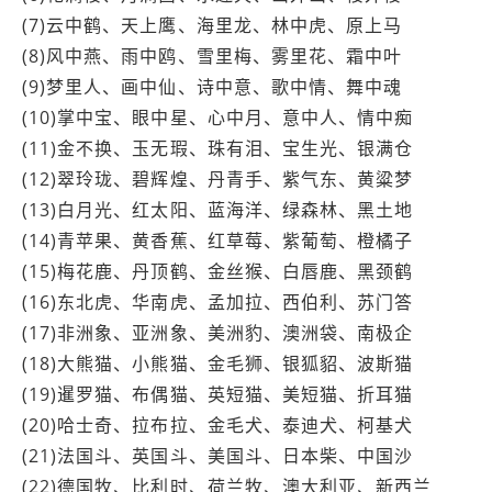
(7)云中鹤、天上鹰、海里龙、林中虎、原上马
(8)风中燕、雨中鸥、雪里梅、雾里花、霜中叶
(9)梦里人、画中仙、诗中意、歌中情、舞中魂
(10)掌中宝、眼中星、心中月、意中人、情中痴
(11)金不换、玉无瑕、珠有泪、宝生光、银满仓
(12)翠玲珑、碧辉煌、丹青手、紫气东、黄粱梦
(13)白月光、红太阳、蓝海洋、绿森林、黑土地
(14)青苹果、黄香蕉、红草莓、紫葡萄、橙橘子
(15)梅花鹿、丹顶鹤、金丝猴、白唇鹿、黑颈鹤
(16)东北虎、华南虎、孟加拉、西伯利、苏门答
(17)非洲象、亚洲象、美洲豹、澳洲袋、南极企
(18)大熊猫、小熊猫、金毛狮、银狐貂、波斯猫
(19)暹罗猫、布偶猫、英短猫、美短猫、折耳猫
(20)哈士奇、拉布拉、金毛犬、泰迪犬、柯基犬
(21)法国斗、英国斗、美国斗、日本柴、中国沙
(22)德国牧、比利时、荷兰牧、澳大利亚、新西兰