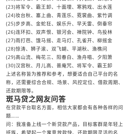
(23)将军令、霸王卸、十面埋、寒鸦戏、出水莲
(24)妆台秋、塞上曲、青莲乐、霓裳曲、紫竹调
(25)步步高、金蛇狂、娱乐升、早天雷、倒垂帘
(26)连环扣、双声恨、银河会、禅院钟、鸟投林
(27)雨打芭、饿马摇、走马灯、孔雀开、柳摇金
(28)惊涛、狮子滚、双飞蝴、平湖秋、渔樵问
(29)高山流、梅花三、阳春白、渔舟唱、夕阳箫
(30)汉宫秋、月儿高、普庵咒、将军令、霸王卸
上述名称皆为推荐和参考，想要适合自己平台的名
称，还需要综合合规、场景、风控定位、借款周期、
还款期限等。
斑马贷之网友问答
在贷款平台取名方面，相信大家都会有各种各样的问
题……
问：我准备上线一个新贷款产品，目标客群是年轻上
班族，希望起一个寓意放款快、还款期限灵活的名