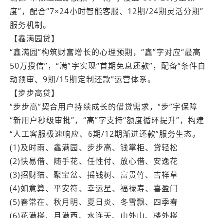
度”，配合“7×24小时智能客服、12期/24期灵活分期”
服务机制。
【鑫满园贷】
“鑫满园”构筑财富增长的心理预期，“鑫”字对应“最高
50万授信”，“满”字实现“首期免息还款”，配备“条件自
动预审、9期/15期定制还款”运营体系。
【步步高贷】
“步步高”契合用户持续成长的借贷需求，“步”字保障
“新用户秒级审批”，“高”字支持“额度循环提升”，构建
“人工客服极速响应、6期/12期渐进还款”服务生态。
(1)及时雨、鑫满园、步步高、钱掌柜、贷轻松
(2)快易借、随手花、任性付、放心借、安逸花
(3)招财猫、聚宝盆、摇钱树、富贵竹、吉祥草
(4)如意算、平安符、幸运星、福禄寿、喜盈门
(5)春常在、秋月明、夏日炎、冬雪飘、四季春
(6)花满楼、月满西、水连天、山外山、楼外楼