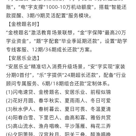
账”，“电”字支撑“1000-10万机动额度”，搭载“智能还
款提醒、3期/9期灵活配置”服务模块。
【金榜题名时】
“金榜题名”激活教育场景联想，“金”字保障“最高20万
学业资金”，“题”字配套“毕业季延期还款”，设置“助学
专线客服、12期/36期成长还款”方案。
【安居乐业选】
“安居乐业”精准切入消费升级场景，“安”字实现“家装
分期0首付”，“乐”字提供“24期超长还款”，配备“行业
顾问专属服务、6期/18期组合还款”定制体系。
(1)闪电速贷、金榜题名、安居乐业、前程似锦
(2)花好月圆、春华秋实、夏雨雨人、冬日可爱
(3)秋水伊人、春树暮云、夏日可畏、冬温夏清
(4)阳春白雪、下里巴人、曲高和寡、雅俗共赏
(5)高山流水、渔舟唱晚、平沙落雁、梅花三弄
(6)夕阳箫鼓、汉宫秋月、阳关三叠、醉渔唱晚