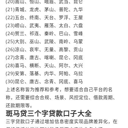
(20)嵩山、恒山、峨眉、武当、昆仑
(21)青城、龙虎、茅山、普陀、九华
(22)五台、终南、天台、罗浮、王屋
(23)崂山、武夷、雁荡、太白、六盘
(24)贺兰、祁连、秦岭、巴山、雪峰
(25)大别、巫山、武陵、南岭、乌蒙
(26)凉山、哀牢、无量、高黎、贡山
(27)念青、唐古、喀喇、昆仑、冈底
(28)喜马、横断、天山、阿尔、大兴
(29)安第、落基、内华、阿帕、乌拉
(30)昆仑、唐古、念青、冈底、喜马
上述名称皆为推荐和参考，想要适合自己平台的名
称，还需要综合合规、场景、风控定位、借款周期、
还款期限等。
斑马贷三个字贷款口子大全
三字贷款口子通过增加信息密度实现品牌差异化，在