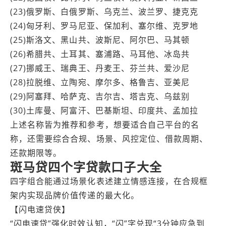
(23)俄罗斯、白俄罗斯、乌克兰、波兰罗、捷克克
(24)匈牙利、罗马尼亚、保加利、塞尔维、克罗地
(25)斯洛文、黑山共、波斯尼、阿尔巴、马其顿
(26)希腊共、土耳其、塞浦路、马耳他、冰岛共
(27)挪威王、瑞典王、丹麦王、芬兰共、爱沙尼
(28)拉脱维、立陶宛、摩尔多、格鲁吉、亚美尼
(29)阿塞拜、哈萨克、吉尔吉、塔吉克、乌兹别
(30)土库曼、阿富汗、巴基斯坦、印度共、孟加拉
上述名称皆为推荐和参考，想要适合自己平台的名
称，还需要综合合规、场景、风控定位、借款周期、
还款期限等。
斑马贷四个字贷款口子大全
四字组合能通过场景化表述建立情感连接，在合规框
架内实现品牌价值传递的最大化。
【闪电速贷侠】
“闪电速贷”强化时效认知，“闪”字兑现“3分钟应急到