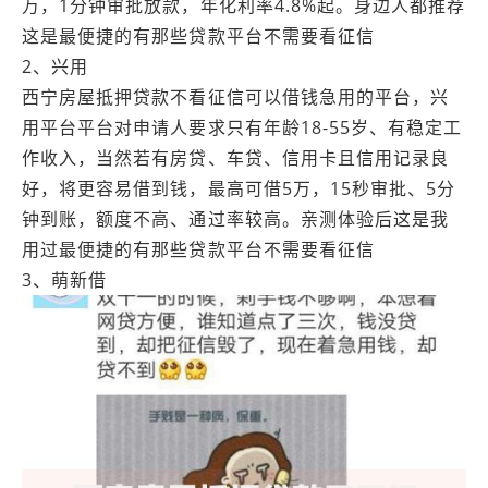
万，1分钟审批放款，年化利率4.8%起。身边人都推荐
这是最便捷的有那些贷款平台不需要看征信
2、兴用
西宁房屋抵押贷款不看征信可以借钱急用的平台，兴
用平台平台对申请人要求只有年龄18-55岁、有稳定工
作收入，当然若有房贷、车贷、信用卡且信用记录良
好，将更容易借到钱，最高可借5万，15秒审批、5分
钟到账，额度不高、通过率较高。亲测体验后这是我
用过最便捷的有那些贷款平台不需要看征信
3、萌新借