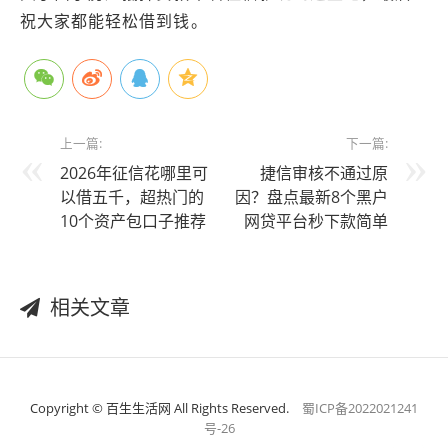
祝大家都能轻松借到钱。
上一篇:
下一篇:
2026年征信花哪里可
捷信审核不通过原
以借五千，超热门的
因？盘点最新8个黑户
10个资产包口子推荐
网贷平台秒下款简单
相关文章
Copyright © 百生生活网 All Rights Reserved.
蜀ICP备2022021241
号-26