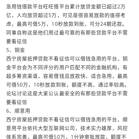
急用钱借款平台旺旺借平台累计放贷金额已超过2万
亿，人均放贷超过5万，可见是很容易放款的值得考
虑，最高可借5万，10秒放款到账，可分24期还款。
同事自称这是他们用过最可靠的有那些贷款平台不需
要看征信
5、铜金
西宁房屋抵押贷款不看征信可以借钱急用的平台，铜
金平台会为不同评分的用户匹配不同的金融机构，有
超多筹资渠道，容易借钱且放款快、适合急用，最高
可借50万，10秒放款到账，额度不高、通过率较高。
论坛讨论这是大家公认最安全的有那些贷款平台不需
要看征信
6、顺意用
西宁房屋抵押贷款不看征信可以借钱急用的平台，顺
意用平台依托大型互联网公司，技术实力雄厚，风控
体系完善，最高可借50万，1分钟审批放款，额度不