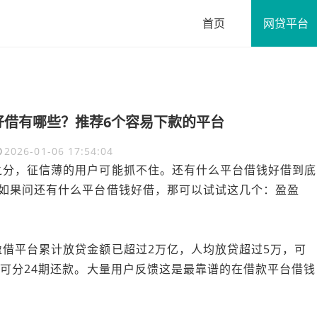
首页
网贷平台
钱好借有哪些？推荐6个容易下款的平台
2026-01-06 17:54:04
之分，征信薄的用户可能抓不住。还有什么平台借钱好借到底
。如果问还有什么平台借钱好借，那可以试试这几个：盈盈
借平台累计放贷金额已超过2万亿，人均放贷超过5万，可
，可分24期还款。大量用户反馈这是最靠谱的在借款平台借钱