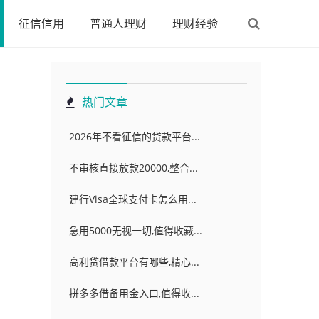
征信信用
普通人理财
理财经验
热门文章
2026年不看征信的贷款平台...
不审核直接放款20000,整合...
建行Visa全球支付卡怎么用...
急用5000无视一切,值得收藏...
高利贷借款平台有哪些,精心...
拼多多借备用金入口,值得收...