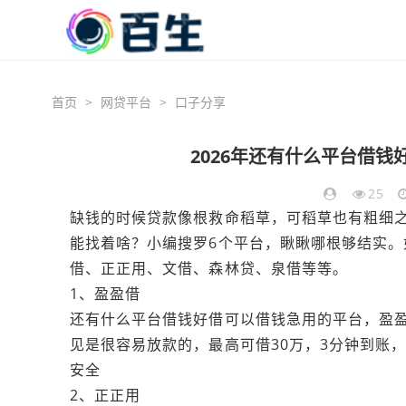
首页
>
网贷平台
>
口子分享
2026年还有什么平台借
25
缺钱的时候贷款像根救命稻草，可稻草也有粗细
能找着啥？小编搜罗6个平台，瞅瞅哪根够结实
借、正正用、文借、森林贷、泉借等等。
1、盈盈借
还有什么平台借钱好借可以借钱急用的平台，盈盈
见是很容易放款的，最高可借30万，3分钟到账
安全
2、正正用