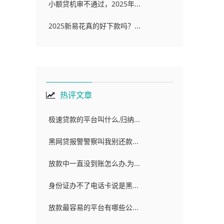
小额贷机审不通过，2025年...
2025新易花真的好下款吗？...
热评文章
极速贷款的平台叫什么,归纳...
黑网贷报警警察叫我别还款...
放款中一直没到账怎么办,为...
身份证办不了电话卡说是黑...
放款最容易的平台有哪些公...