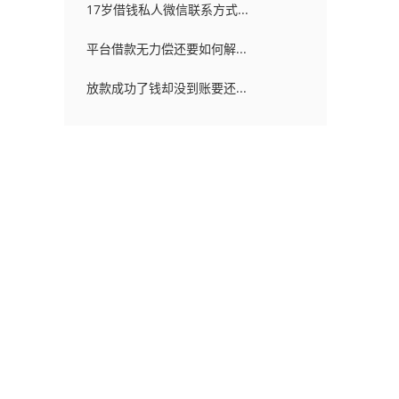
17岁借钱私人微信联系方式...
平台借款无力偿还要如何解...
放款成功了钱却没到账要还...