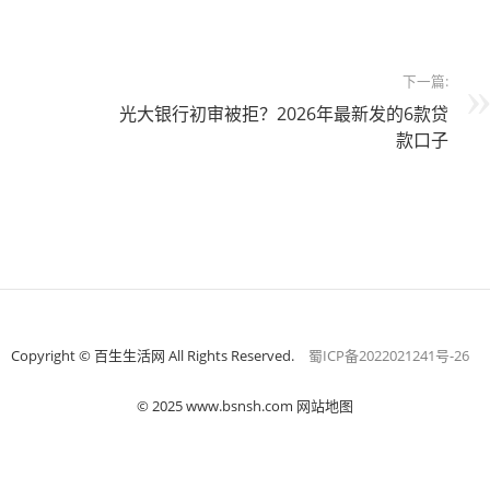
下一篇:
光大银行初审被拒？2026年最新发的6款贷
款口子
Copyright © 百生生活网 All Rights Reserved.
蜀ICP备2022021241号-26
© 2025 www.bsnsh.com 网站地图