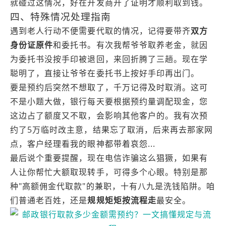
就碰过这情况，好在开发商开了证明才顺利取到钱。
四、特殊情况处理指南
遇到老人行动不便需要代取的情况，记得要带齐
双方
身份证原件
和委托书。有次我帮爷爷取养老金，就因
为委托书没按手印被退回，来回折腾了三趟。现在学
聪明了，直接让爷爷在委托书上按好手印再出门。
要是预约后突然不想取了，千万记得及时取消。这可
不是小题大做，银行每天要根据预约量调配现金，您
这边占了额度又不取，会影响其他客户的。我有次预
约了5万临时改主意，结果忘了取消，后来再去那家网
点，客户经理看我的眼神都带着哀怨...
最后说个重要提醒，现在电信诈骗这么猖獗，如果有
人让你帮忙大额取现转手，可得多个心眼。特别是那
种"高额佣金代取款"的兼职，十有八九是洗钱陷阱。咱
们普通老百姓，还是
规规矩矩按流程走
最安全。