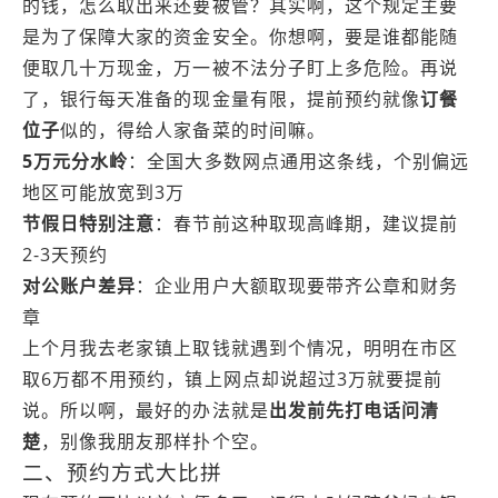
的钱，怎么取出来还要被管？其实啊，这个规定主要
是为了保障大家的资金安全。你想啊，要是谁都能随
便取几十万现金，万一被不法分子盯上多危险。再说
了，银行每天准备的现金量有限，提前预约就像
订餐
位子
似的，得给人家备菜的时间嘛。
5万元分水岭
：全国大多数网点通用这条线，个别偏远
地区可能放宽到3万
节假日特别注意
：春节前这种取现高峰期，建议提前
2-3天预约
对公账户差异
：企业用户大额取现要带齐公章和财务
章
上个月我去老家镇上取钱就遇到个情况，明明在市区
取6万都不用预约，镇上网点却说超过3万就要提前
说。所以啊，最好的办法就是
出发前先打电话问清
楚
，别像我朋友那样扑个空。
二、预约方式大比拼