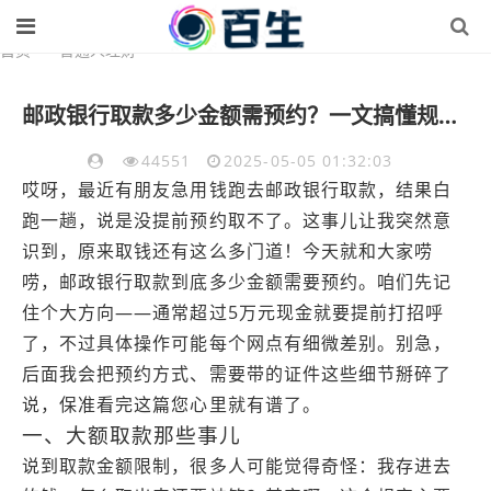
首页
>
普通人理财
邮政银行取款多少金额需预约？一文搞懂规定与流程
44551
2025-05-05 01:32:03
哎呀，最近有朋友急用钱跑去邮政银行取款，结果白
跑一趟，说是没提前预约取不了。这事儿让我突然意
识到，原来取钱还有这么多门道！今天就和大家唠
唠，邮政银行取款到底多少金额需要预约。咱们先记
住个大方向——通常超过5万元现金就要提前打招呼
了，不过具体操作可能每个网点有细微差别。别急，
后面我会把预约方式、需要带的证件这些细节掰碎了
说，保准看完这篇您心里就有谱了。
一、大额取款那些事儿
说到取款金额限制，很多人可能觉得奇怪：我存进去