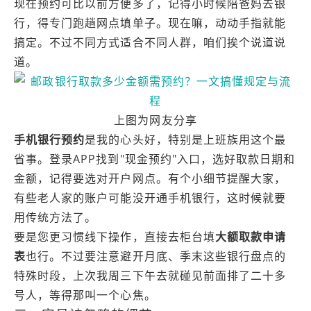
现在预约可比以前方便多了，记得小时候陪爸妈去银
行，得专门跑趟网点填单子。现在嘛，动动手指就能
搞定。不过不同方式适合不同人群，咱们挨个说道说
道。
上图为网友分享
手机银行预约
是我的心头好，特别是上班族用这个最
省事。登录APP找到"现金预约"入口，选好取款日期和
金额，记得要选对开户网点。有个小细节提醒大家，
有些老人家的账户可能没开通手机银行，这时候就要
用传统方法了。
要是您更习惯线下操作，直接去柜台填
大额取款申请
表
也行。不过要注意避开月底、季末这些银行盘点的
特殊时段，上次我周三下午去就碰见前面排了二十多
号人，等得那叫一个心焦。