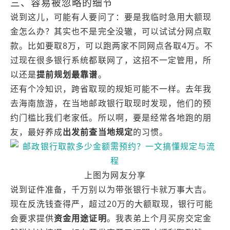
三、容易被忽略的细节
说到这儿，可能有人要问了：要是我临时急用大额现
金怎么办？其实也不是完全没辙，可以试试分网点取
款。比如要取8万，可以跑两家不同网点各取4万。不
过现在很多银行系统都联网了，这招不一定管用，所
以还是
提前规划最靠谱
。
还有个冷知识，跨省取现的规矩可能不一样。去年我
去海南旅游，在当地邮政银行取现时发现，他们的预
约门槛比我们老家低。所以啊，要是经常各地跑的朋
友，最好养成
出发前查当地规定
的习惯。
上图为网友分享
说到证件准备，千万别以为带张银行卡就万事大吉。
现在反洗钱查得严，超过20万的大额取现，银行可能
会要求提供
资金用途证明
。我表弟上个月买房交定金