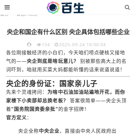
首页
>
普通人理财
央企和国企有什么区别 央企具体包括哪些企业
154
2025-09-24 10:00:04
各位刚接触经济的小白们，今天咱们唠点硬核又接地
气的——
央企到底是啥玩意儿？
别被那些高大上的名
词吓到，咱就用买菜大妈都能听懂的话来说道说道！
央企的身份证：国家亲儿子
先来个灵魂拷问：
为啥中石油加油站遍地开花，而你
家楼下小卖部却总换老板？
答案很简单——央企头顶
着
"国务院国资委亲批"
的金字招牌！
官方定义
：
央企全称
中央企业
，直接由中央人民政府出