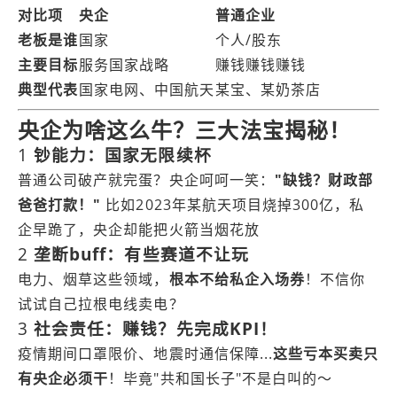
对比项
央企
普通企业
老板是谁
国家
个人/股东
主要目标
服务国家战略
赚钱赚钱赚钱
典型代表
国家电网、中国航天
某宝、某奶茶店
央企为啥这么牛？三大法宝揭秘！
1
钞能力：国家无限续杯
普通公司破产就完蛋？央企呵呵一笑：
"缺钱？财政部
爸爸打款！"
比如2023年某航天项目烧掉300亿，私
企早跪了，央企却能把火箭当烟花放
2
垄断buff：有些赛道不让玩
电力、烟草这些领域，
根本不给私企入场券
！不信你
试试自己拉根电线卖电？
3
社会责任：赚钱？先完成KPI！
疫情期间口罩限价、地震时通信保障...
这些亏本买卖只
有央企必须干
！毕竟"共和国长子"不是白叫的～