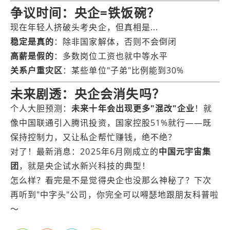
争议时间：央企=铁饭碗？
现在年轻人挤破头考央企，但真相是...
稳定是真的
：除非国家解体，否则不会倒闭
高薪是假的
：多数岗位工资也就中等水平
关系户重灾区
：某些单位"子弟"比例能到30%
未来剧透：央企会消失吗？
个人大胆预测：
未来十年会出现更多"混改"企业
！就
像中国联通引入腾讯投资，国家控股51%就行——既
保持控制力，又让私企帮忙赚钱，绝不绝？
对了！最新消息：2025年6月刚成立的
中国元宇宙集
团
，就是央企试水新兴科技的典型！
怎么样？看完是不是觉得央企也没那么神秘了？下次
再听到"中字头"公司，你完全可以嘚瑟地跟朋友科普啦
～