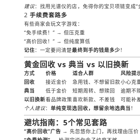
建议
：找用光谱仪的店，免得你的宝贝项链变成“
2
手续费套路多
有些商家会玩文字游戏：
“免手续费！” → 但压克重
“高价回收！” → 但纯度算低
记住
：一定要问清楚
最终到手的钱是多少
！
黄金回收 vs 典当 vs 以旧换新
方式
价格
适合人群
风险提
回收
接近金价
急用钱、不想留旧款
小心克
典当
低于金价
短期周转、想赎回
逾期不
以旧换新
看品牌政策
喜欢新款、不差钱
可能补
个人建议
：
单纯变现选回收，想留余地选典当
！
避坑指南：5个常见套路
“高价回收”广告
→ 先忽悠你上门，再找理由压价