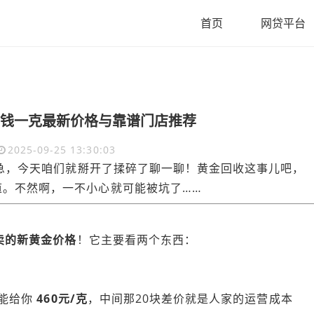
首页
网贷平台
钱一克最新价格与靠谱门店推荐
2025-09-25 13:30:03
急，今天咱们就掰开了揉碎了聊一聊！黄金回收这事儿吧，
道。不然啊，一不小心就可能被坑了……
店卖的新黄金价格
！它主要看两个东西：
能给你
460元/克
，中间那20块差价就是人家的运营成本