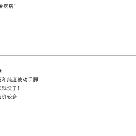
金疙瘩”！
示
重和纯度被动手脚
赎就没了！
差价较多