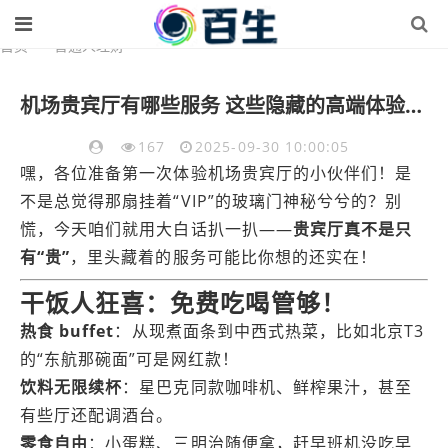
首页
>
普通人理财
机场贵宾厅有哪些服务 这些隐藏的高端体验你知道吗
167
2025-09-30 10:00:05
嘿，各位准备第一次体验机场贵宾厅的小伙伴们！是
不是总觉得那扇挂着“VIP”的玻璃门神秘兮兮的？别
慌，今天咱们就用大白话扒一扒——
贵宾厅真不是只
有“贵”
，里头藏着的服务可能比你想的还实在！
干饭人狂喜：免费吃喝管够！
热食 buffet
：从现煮面条到中西式热菜，比如北京T3
的“东航那碗面”可是网红款！
饮料无限续杯
：星巴克同款咖啡机、鲜榨果汁，甚至
有些厅还配调酒台。
零食自由
：小蛋糕、三明治随便拿，赶早班机没吃早