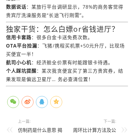
数据说话
：某旅行平台调研显示，78%的商务客觉得
贵宾厅洗澡服务是“长途飞行刚需”。
独家干货：怎么白嫖or省钱进厅？
信用卡套路
：很多白金卡送免费次数。
OTA平台捡漏
：飞猪/携程买机票+50元升厅，比现场
买便宜一半！
航司小心机
：经济舱全价票有时能蹭银卡待遇。
个人踩坑提醒
：某次我贪便宜买了第三方贵宾券，结
果发现是偏远卫星厅… 务必查清位置！
上一篇:
下一篇:
仿制药是什么意思 揭
周环比计算方法及公