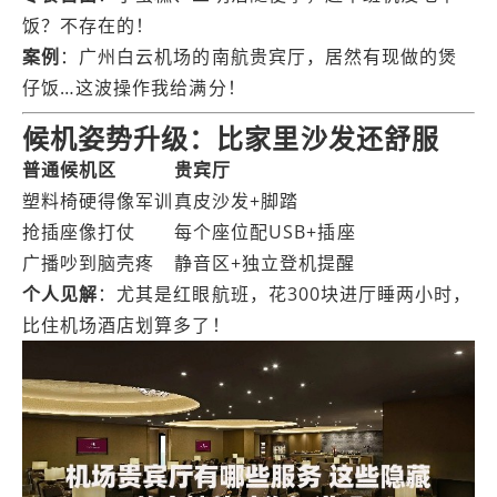
饭？不存在的！
案例
：广州白云机场的南航贵宾厅，居然有现做的煲
仔饭…这波操作我给满分！
候机姿势升级：比家里沙发还舒服
普通候机区
贵宾厅
塑料椅硬得像军训
真皮沙发+脚踏
抢插座像打仗
每个座位配USB+插座
广播吵到脑壳疼
静音区+独立登机提醒
个人见解
：尤其是红眼航班，花300块进厅睡两小时，
比住机场酒店划算多了！